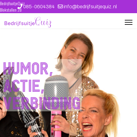
BedrijfsuitjeQuiz
085-0604384
info@bedrijfsuitjequiz.nl
Blokstallen 2B
4611 WB Bergen op Zoom
kvk 39087412
Ontwerp en techniek: WEBJONGENS
Humor,
actie,
verbinding