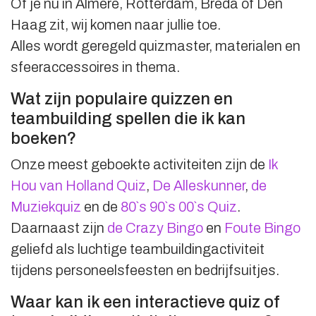
Of je nu in Almere, Rotterdam, Breda of Den
Haag zit, wij komen naar jullie toe.
Alles wordt geregeld quizmaster, materialen en
sfeeraccessoires in thema.
Wat zijn populaire quizzen en
teambuilding spellen die ik kan
boeken?
Onze meest geboekte activiteiten zijn de
Ik
Hou van Holland Quiz
,
De Alleskunner
,
de
Muziekquiz
en de
80`s 90`s 00`s Quiz
.
Daarnaast zijn
de Crazy Bingo
en
Foute Bingo
geliefd als luchtige teambuildingactiviteit
tijdens personeelsfeesten en bedrijfsuitjes.
Waar kan ik een interactieve quiz of