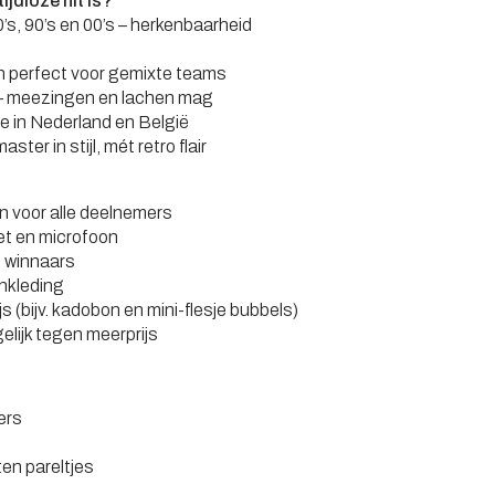
jdloze hit is?
0’s, 90’s en 00’s – herkenbaarheid
en perfect voor gemixte teams
k – meezingen en lachen mag
ie in Nederland en België
ter in stijl, mét retro flair
n voor alle deelnemers
et en microfoon
e winnaars
nkleding
js (bijv. kadobon en mini-flesje bubbels)
elijk tegen meerprijs
ers
ten pareltjes