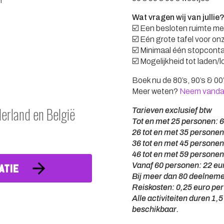
Wat vragen wij van jullie
☑️ Een besloten ruimte me
☑️ Eén grote tafel voor on
☑️ Minimaal één stopcont
☑️ Mogelijkheid tot laden/l
Boek nu de 80’s, 90’s & 00’
Meer weten?
Neem vandaa
derland en België
Tarieven exclusief btw
Tot en met 25 personen: 
26 tot en met 35 personen
36 tot en met 45 personen
46 tot en met 59 personen
Vanaf 60 personen: 22 eu
ATIE
Bij meer dan 80 deelnemer
Reiskosten: 0,25 euro pe
Alle activiteiten duren 1,5
beschikbaar.