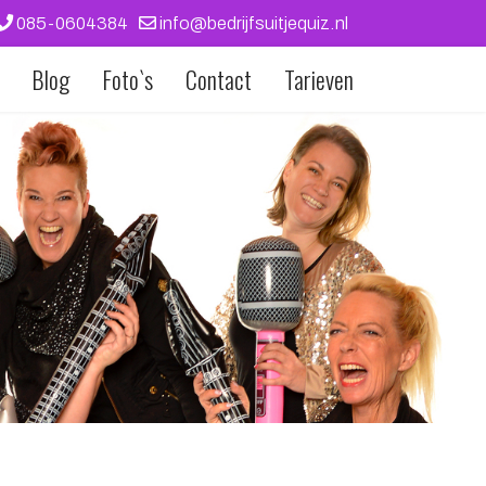
085-0604384
info@bedrijfsuitjequiz.nl
Blog
Foto`s
Contact
Tarieven