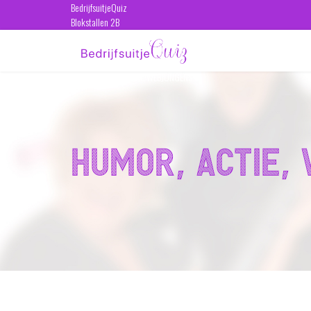
BedrijfsuitjeQuiz
Blokstallen 2B
4611 WB Bergen op Zoom
kvk 39087412
Ontwerp en techniek: WEBJONGENS
Humor, actie, 