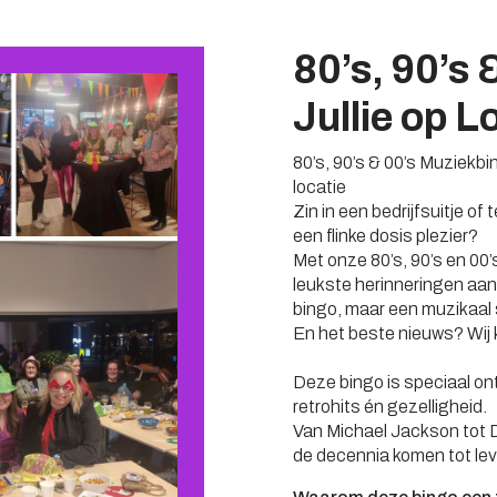
80’s, 90’s 
Jullie op L
80’s, 90’s & 00’s Muziekbi
locatie
Zin in een bedrijfsuitje o
een flinke dosis plezier?
Met onze 80’s, 90’s en 00’
leukste herinneringen aa
bingo, maar een muzikaal 
En het beste nieuws? Wij 
Deze bingo is speciaal on
retrohits én gezelligheid.
Van Michael Jackson tot D
de decennia komen tot lev