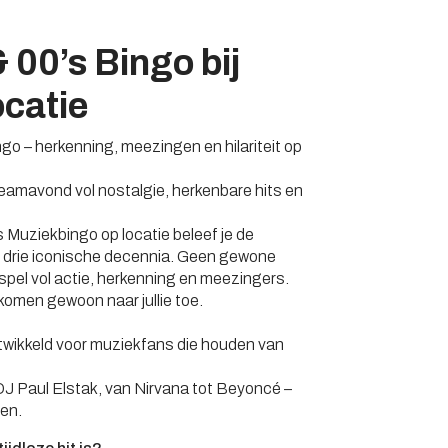
& 00’s Bingo bij
ocatie
ngo – herkenning, meezingen en hilariteit op
f teamavond vol nostalgie, herkenbare hits en
s Muziekbingo op locatie beleef je de
n drie iconische decennia. Geen gewone
spel vol actie, herkenning en meezingers.
komen gewoon naar jullie toe.
twikkeld voor muziekfans die houden van
J Paul Elstak, van Nirvana tot Beyoncé –
en.