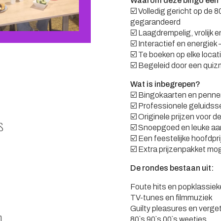
Waarom deze bingo een ti
☑️ Volledig gericht op de 8
gegarandeerd
☑️ Laagdrempelig, vrolijk 
☑️ Interactief en energie
☑️ Te boeken op elke locat
☑️ Begeleid door een quizmas
Wat is inbegrepen?
☑️ Bingokaarten en penne
☑️ Professionele geluidss
☑️ Originele prijzen voor d
s
☑️ Snoepgoed en leuke aa
☑️ Een feestelijke hoofdpri
☑️ Extra prijzenpakket mog
De rondes bestaan uit:
Foute hits en popklassiek
TV-tunes en filmmuziek
Guilty pleasures en verge
n
80`s 90`s 00`s weetjes