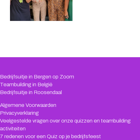
Bedrijfsuitje in Bergen op Zoom
Teambuilding in België
Bedrijfsuitje in Roosendaal
Algemene Voorwaarden
Privacyverklaring
Veelgestelde vragen over onze quizzen en teambuilding
activiteiten
7 redenen voor een Quiz op je bedrijfsfeest