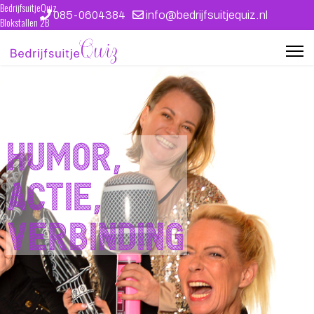
BedrijfsuitjeQuiz
085-0604384
info@bedrijfsuitjequiz.nl
Blokstallen 2B
4611 WB Bergen op Zoom
kvk 39087412
Ontwerp en techniek: WEBJONGENS
Humor,
actie,
verbinding