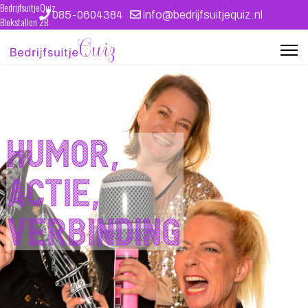
BedrijfsuitjeQuiz
085-0604384
info@bedrijfsuitjequiz.nl
Blokstallen 2B
4611 WB Bergen op Zoom
kvk 39087412
Ontwerp en techniek: WEBJONGENS
Humor,
actie,
verbinding