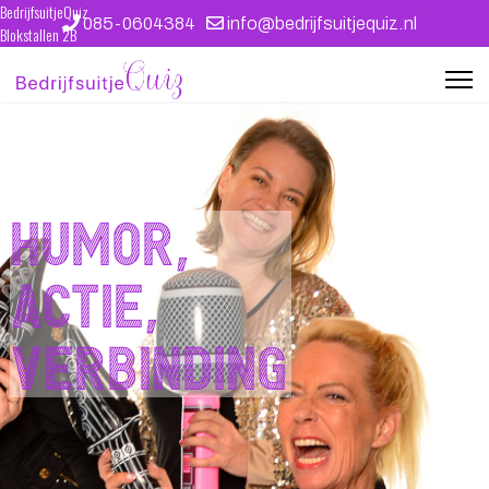
BedrijfsuitjeQuiz
085-0604384
info@bedrijfsuitjequiz.nl
Blokstallen 2B
4611 WB Bergen op Zoom
kvk 39087412
Ontwerp en techniek: WEBJONGENS
Humor,
actie,
verbinding